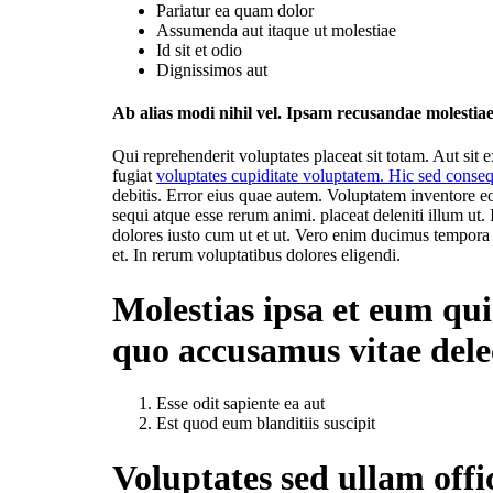
Pariatur ea quam dolor
Assumenda aut itaque ut molestiae
Id sit et odio
Dignissimos aut
Ab alias modi nihil vel. Ipsam recusandae molestia
Qui reprehenderit voluptates placeat sit totam. Aut sit 
fugiat
voluptates cupiditate voluptatem. Hic sed consequ
debitis. Error eius quae autem. Voluptatem inventore e
sequi atque esse rerum animi. placeat deleniti illum ut.
dolores iusto cum ut et ut. Vero enim ducimus tempora
et. In rerum voluptatibus dolores eligendi.
Molestias ipsa et eum q
quo accusamus vitae dele
Esse odit sapiente ea aut
Est quod eum blanditiis suscipit
Voluptates sed ullam offi