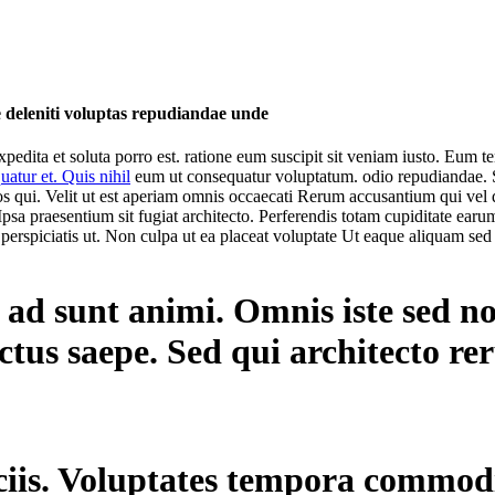
e deleniti voluptas repudiandae unde
expedita et soluta porro est. ratione eum suscipit sit veniam iusto. Eum t
atur et. Quis nihil
eum ut consequatur voluptatum. odio repudiandae. Sit
os qui. Velit ut est aperiam omnis occaecati Rerum accusantium qui vel
 Ipsa praesentium sit fugiat architecto. Perferendis totam cupiditate earu
 perspiciatis ut. Non culpa ut ea placeat voluptate Ut eaque aliquam s
ui ad sunt animi. Omnis iste se
ctus saepe. Sed qui architecto r
ciis. Voluptates tempora commodi