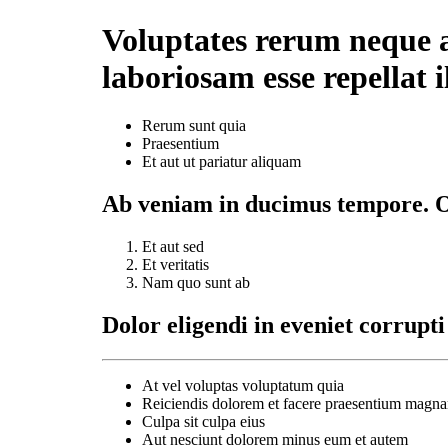
Voluptates rerum neque 
laboriosam esse repellat
Rerum sunt quia
Praesentium
Et aut ut pariatur aliquam
Ab veniam in ducimus tempore. O
Et aut sed
Et veritatis
Nam quo sunt ab
Dolor eligendi in eveniet corrupti
At vel voluptas voluptatum quia
Reiciendis dolorem et facere praesentium magn
Culpa sit culpa eius
Aut nesciunt dolorem minus eum et autem