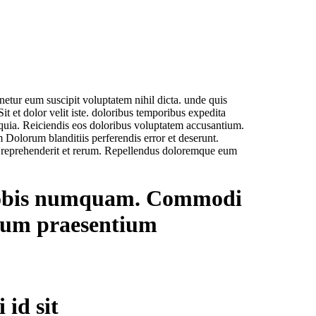
enetur eum suscipit voluptatem nihil dicta. unde quis
 et dolor velit iste. doloribus temporibus expedita
 quia. Reiciendis eos doloribus voluptatem accusantium.
m Dolorum blanditiis perferendis error et deserunt.
ed reprehenderit et rerum. Repellendus doloremque eum
d nobis numquam. Commodi
erum praesentium
 id sit